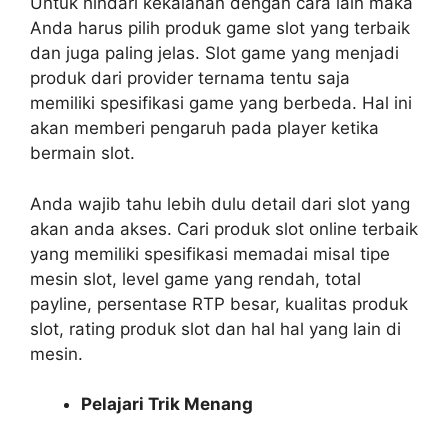
Untuk hindari kekalahan dengan cara lain maka
Anda harus pilih produk game slot yang terbaik
dan juga paling jelas. Slot game yang menjadi
produk dari provider ternama tentu saja
memiliki spesifikasi game yang berbeda. Hal ini
akan memberi pengaruh pada player ketika
bermain slot.
Anda wajib tahu lebih dulu detail dari slot yang
akan anda akses. Cari produk slot online terbaik
yang memiliki spesifikasi memadai misal tipe
mesin slot, level game yang rendah, total
payline, persentase RTP besar, kualitas produk
slot, rating produk slot dan hal hal yang lain di
mesin.
Pelajari Trik Menang