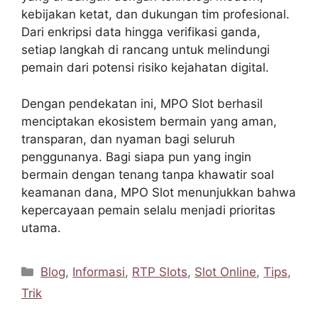
kebijakan ketat, dan dukungan tim profesional.
Dari enkripsi data hingga verifikasi ganda,
setiap langkah di rancang untuk melindungi
pemain dari potensi risiko kejahatan digital.
Dengan pendekatan ini, MPO Slot berhasil
menciptakan ekosistem bermain yang aman,
transparan, dan nyaman bagi seluruh
penggunanya.
Bagi siapa pun yang ingin
bermain dengan tenang tanpa khawatir soal
keamanan dana, MPO Slot menunjukkan bahwa
kepercayaan pemain selalu menjadi prioritas
utama.
Categories
Blog
,
Informasi
,
RTP Slots
,
Slot Online
,
Tips
,
Trik