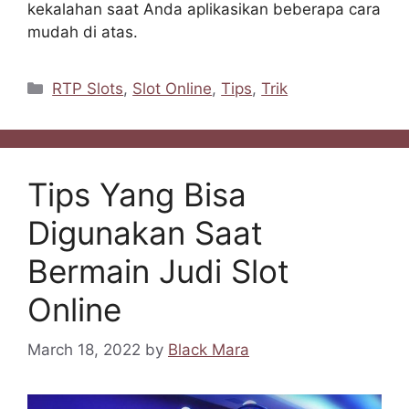
kekalahan saat Anda aplikasikan beberapa cara
mudah di atas.
Categories
RTP Slots
,
Slot Online
,
Tips
,
Trik
Tips Yang Bisa
Digunakan Saat
Bermain Judi Slot
Online
March 18, 2022
by
Black Mara