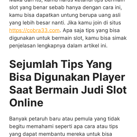
slot yang benar sebab hanya dengan cara ini,
kamu bisa dapatkan untung berupa uang asli
yang lebih besar nanti. Jika kamu join di situs
https://cobra33.com
. Apa saja tips yang bisa
digunakan untuk bermain slot, kamu bisa simak
penjelasan lengkapnya dalam artikel ini.
Sejumlah Tips Yang
Bisa Digunakan Player
Saat Bermain Judi Slot
Online
Banyak petaruh baru atau pemula yang tidak
begitu memahami seperti apa cara atau tips
yang dapat membantu mereka untuk bisa