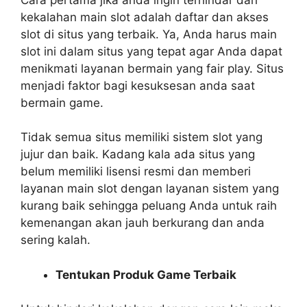
kekalahan main slot adalah daftar dan akses
slot di situs yang terbaik. Ya, Anda harus main
slot ini dalam situs yang tepat agar Anda dapat
menikmati layanan bermain yang fair play. Situs
menjadi faktor bagi kesuksesan anda saat
bermain game.
Tidak semua situs memiliki sistem slot yang
jujur dan baik. Kadang kala ada situs yang
belum memiliki lisensi resmi dan memberi
layanan main slot dengan layanan sistem yang
kurang baik sehingga peluang Anda untuk raih
kemenangan akan jauh berkurang dan anda
sering kalah.
Tentukan Produk Game Terbaik