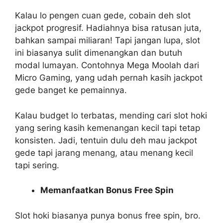
Kalau lo pengen cuan gede, cobain deh slot
jackpot progresif. Hadiahnya bisa ratusan juta,
bahkan sampai miliaran! Tapi jangan lupa, slot
ini biasanya sulit dimenangkan dan butuh
modal lumayan. Contohnya Mega Moolah dari
Micro Gaming, yang udah pernah kasih jackpot
gede banget ke pemainnya.
Kalau budget lo terbatas, mending cari slot hoki
yang sering kasih kemenangan kecil tapi tetap
konsisten. Jadi, tentuin dulu deh mau jackpot
gede tapi jarang menang, atau menang kecil
tapi sering.
Memanfaatkan Bonus Free Spin
Slot hoki biasanya punya bonus free spin, bro.