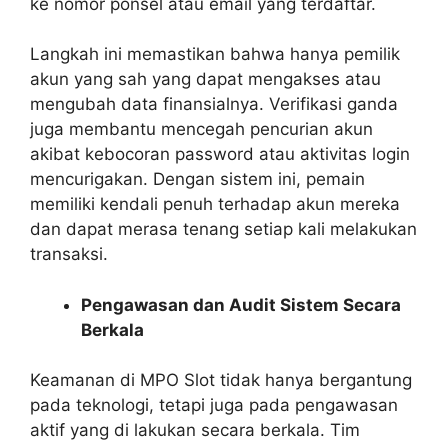
ke nomor ponsel atau email yang terdaftar.
Langkah ini memastikan bahwa hanya pemilik
akun yang sah yang dapat mengakses atau
mengubah data finansialnya. Verifikasi ganda
juga membantu mencegah pencurian akun
akibat kebocoran password atau aktivitas login
mencurigakan. Dengan sistem ini, pemain
memiliki kendali penuh terhadap akun mereka
dan dapat merasa tenang setiap kali melakukan
transaksi.
Pengawasan dan Audit Sistem Secara
Berkala
Keamanan di MPO Slot tidak hanya bergantung
pada teknologi, tetapi juga pada pengawasan
aktif yang di lakukan secara berkala. Tim