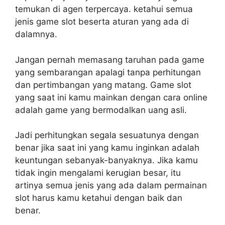
temukan di agen terpercaya. ketahui semua
jenis game slot beserta aturan yang ada di
dalamnya.
Jangan pernah memasang taruhan pada game
yang sembarangan apalagi tanpa perhitungan
dan pertimbangan yang matang.
Game slot
yang saat ini kamu mainkan dengan cara online
adalah game yang bermodalkan uang asli.
Jadi perhitungkan segala sesuatunya dengan
benar jika saat ini yang kamu inginkan adalah
keuntungan sebanyak-banyaknya. Jika kamu
tidak ingin mengalami kerugian besar, itu
artinya semua jenis yang ada dalam permainan
slot harus kamu ketahui dengan baik dan
benar.