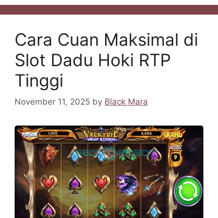
Cara Cuan Maksimal di
Slot Dadu Hoki RTP
Tinggi
November 11, 2025
by
Black Mara