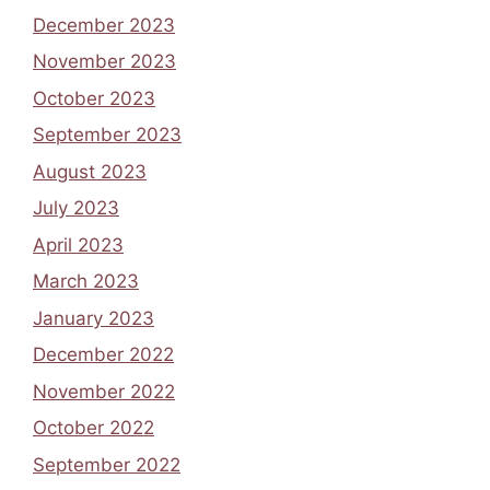
December 2023
November 2023
October 2023
September 2023
August 2023
July 2023
April 2023
March 2023
January 2023
December 2022
November 2022
October 2022
September 2022