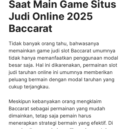
Saat Main Game Situs
Judi Online 2025
Baccarat
Tidak banyak orang tahu, bahwasanya
memainkan game judi slot Baccarat umumnya
tidak hanya memanfaatkan penggunaan modal
besar saja. Hal ini dikarenakan, permainan slot
judi taruhan online ini umumnya memberikan
peluang bermain dengan modal taruhan yang
cukup terjangkau.
Meskipun kebanyakan orang mengklaim
Baccarat sebagai permainan yang mudah
dimainkan, tetap saja pemain harus
menerapkan strategi bermain yang efektif. Di