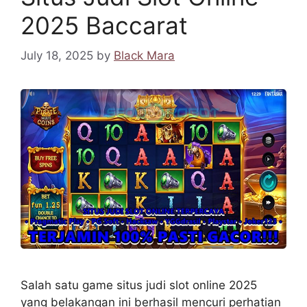
2025 Baccarat
July 18, 2025
by
Black Mara
Salah satu game situs judi slot online 2025
yang belakangan ini berhasil mencuri perhatian