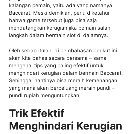
kalangan pemain, yaitu ada yang namanya
Baccarat. Meski demikian, perlu diketahui
bahwa game tersebut juga bisa saja
mendatangkan kerugian jika pemain salah
langkah dalam bermain slot di dalamnya.
Oleh sebab itulah, di pembahasan berikut ini
akan kita bahas secara bersama – sama
mengenai tips yang paling efektif untuk
menghindari kerugian dalam bermain Baccarat.
Sehingga, nantinya bisa meraih kemenangan
yang mana akan berpeluang meraih pundi –
pundi rupiah menguntungkan.
Trik Efektif
Menghindari Kerugian