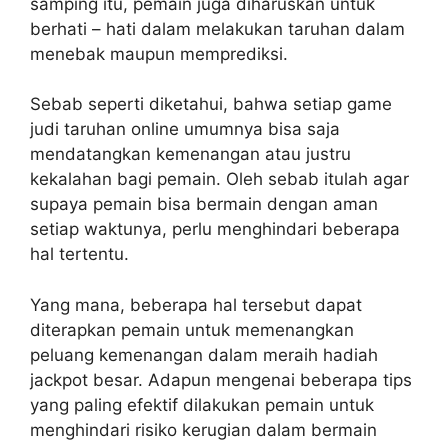
samping itu, pemain juga diharuskan untuk
berhati – hati dalam melakukan taruhan dalam
menebak maupun memprediksi.
Sebab seperti diketahui, bahwa setiap game
judi taruhan online umumnya bisa saja
mendatangkan kemenangan atau justru
kekalahan bagi pemain. Oleh sebab itulah agar
supaya pemain bisa bermain dengan aman
setiap waktunya, perlu menghindari beberapa
hal tertentu.
Yang mana, beberapa hal tersebut dapat
diterapkan pemain untuk memenangkan
peluang kemenangan dalam meraih hadiah
jackpot besar. Adapun mengenai beberapa tips
yang paling efektif dilakukan pemain untuk
menghindari risiko kerugian dalam bermain