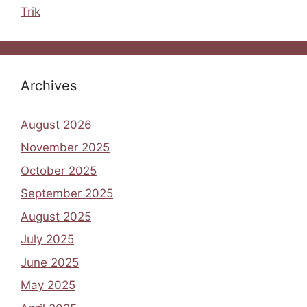
Trik
Archives
August 2026
November 2025
October 2025
September 2025
August 2025
July 2025
June 2025
May 2025