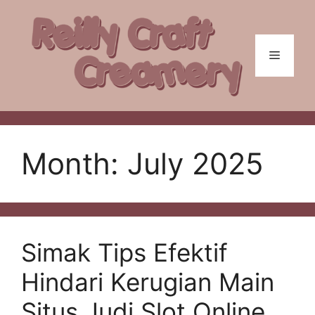
Skip
to
content
Menu
Month:
July 2025
Simak Tips Efektif
Hindari Kerugian Main
Situs Judi Slot Online