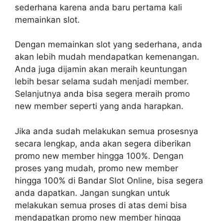
sederhana karena anda baru pertama kali
memainkan slot.
Dengan memainkan slot yang sederhana, anda
akan lebih mudah mendapatkan kemenangan.
Anda juga dijamin akan meraih keuntungan
lebih besar selama sudah menjadi member.
Selanjutnya anda bisa segera meraih promo
new member seperti yang anda harapkan.
Jika anda sudah melakukan semua prosesnya
secara lengkap, anda akan segera diberikan
promo new member hingga 100%. Dengan
proses yang mudah, promo new member
hingga 100% di Bandar Slot Online, bisa segera
anda dapatkan. Jangan sungkan untuk
melakukan semua proses di atas demi bisa
mendapatkan promo new member hingga