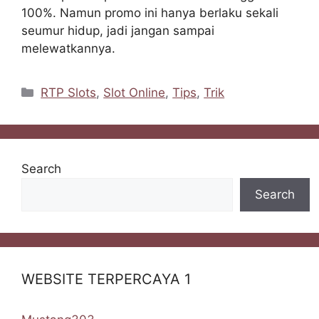
100%. Namun promo ini hanya berlaku sekali
seumur hidup, jadi jangan sampai
melewatkannya.
Categories
RTP Slots
,
Slot Online
,
Tips
,
Trik
Search
Search
WEBSITE TERPERCAYA 1