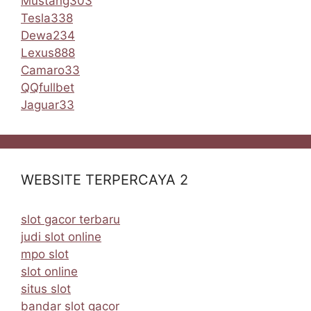
Mustang303
Tesla338
Dewa234
Lexus888
Camaro33
QQfullbet
Jaguar33
WEBSITE TERPERCAYA 2
slot gacor terbaru
judi slot online
mpo slot
slot online
situs slot
bandar slot gacor