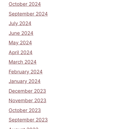
October 2024
September 2024
July 2024
June 2024
May 2024
April 2024
March 2024
February 2024
January 2024
December 2023
November 2023
October 2023
September 2023