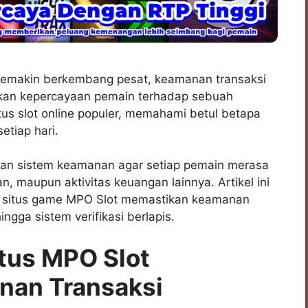
 semakin berkembang pesat, keamanan transaksi
ukan kepercayaan pemain terhadap sebuah
itus slot online populer, memahami betul betapa
etiap hari.
tkan sistem keamanan agar setiap pemain merasa
, maupun aktivitas keuangan lainnya. Artikel ini
situs game MPO Slot memastikan keamanan
hingga sistem verifikasi berlapis.
itus MPO Slot
an Transaksi