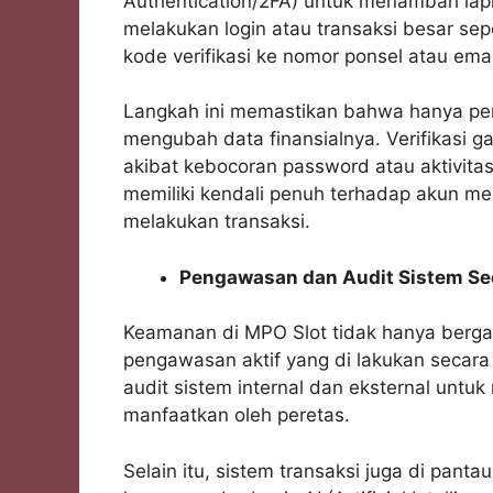
Authentication/2FA) untuk menambah la
melakukan login atau transaksi besar se
kode verifikasi ke nomor ponsel atau emai
Langkah ini memastikan bahwa hanya pe
mengubah data finansialnya. Verifikasi
akibat kebocoran password atau aktivitas
memiliki kendali penuh terhadap akun me
melakukan transaksi.
Pengawasan dan Audit Sistem Se
Keamanan di MPO Slot tidak hanya bergan
pengawasan aktif yang di lakukan secar
audit sistem internal dan eksternal untu
manfaatkan oleh peretas.
Selain itu, sistem transaksi juga di pan