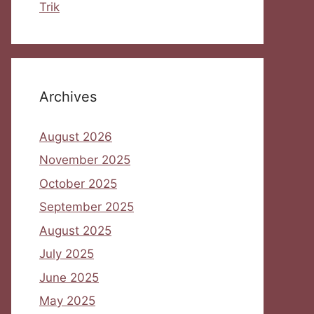
Trik
Archives
August 2026
November 2025
October 2025
September 2025
August 2025
July 2025
June 2025
May 2025