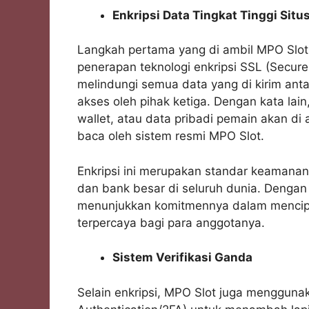
Enkripsi Data Tingkat Tinggi Sit
Langkah pertama yang di ambil MPO Slot
penerapan teknologi enkripsi SSL (Secure 
melindungi semua data yang di kirim anta
akses oleh pihak ketiga. Dengan kata lain
wallet, atau data pribadi pemain akan di
baca oleh sistem resmi MPO Slot.
Enkripsi ini merupakan standar keamana
dan bank besar di seluruh dunia. Dengan
menunjukkan komitmennya dalam mencip
terpercaya bagi para anggotanya.
Sistem Verifikasi Ganda
Selain enkripsi, MPO Slot juga menggunak