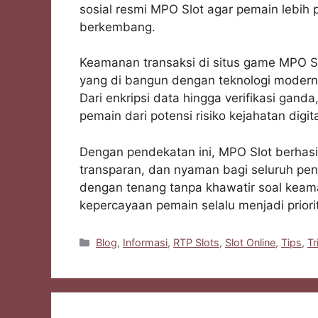
sosial resmi MPO Slot agar pemain lebih
berkembang.
Keamanan transaksi di situs game MPO Slot
yang di bangun dengan teknologi modern,
Dari enkripsi data hingga verifikasi gand
pemain dari potensi risiko kejahatan digita
Dengan pendekatan ini, MPO Slot berhas
transparan, dan nyaman bagi seluruh p
dengan tenang tanpa khawatir soal kea
kepercayaan pemain selalu menjadi priori
Categories
Blog
,
Informasi
,
RTP Slots
,
Slot Online
,
Tips
,
Tr