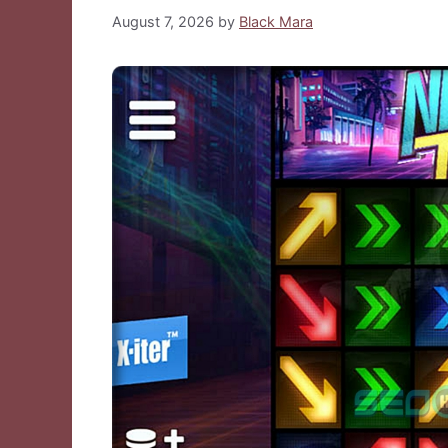
August 7, 2026
by
Black Mara