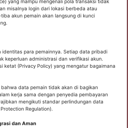
ence) yang mampu mengenali pola transaksi tidak
an misalnya login dari lokasi berbeda atau
-tiba akun pemain akan langsung di kunci
ang.
identitas para pemainnya. Setiap data pribadi
 keperluan administrasi dan verifikasi akun.
asi ketat (Privacy Policy) yang mengatur bagaimana
 bahwa data pemain tidak akan di bagikan
 dalam kerja sama dengan penyedia pembayaran
wajibkan mengikuti standar perlindungan data
 Protection Regulation).
grasi dan Aman