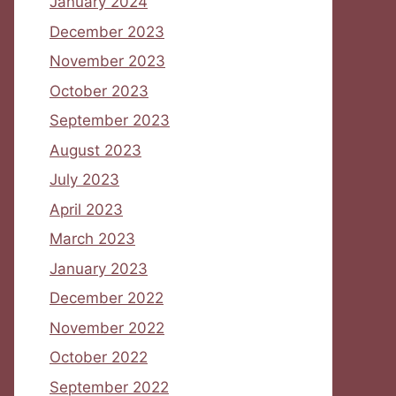
January 2024
December 2023
November 2023
October 2023
September 2023
August 2023
July 2023
April 2023
March 2023
January 2023
December 2022
November 2022
October 2022
September 2022