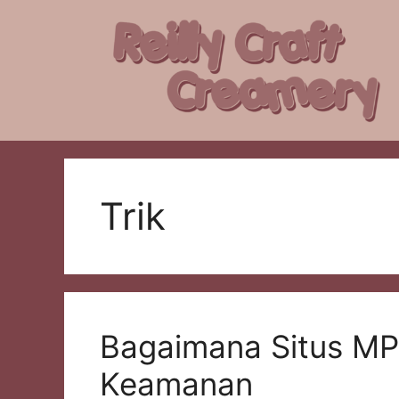
Skip
to
content
Trik
Bagaimana Situs MP
Keamanan