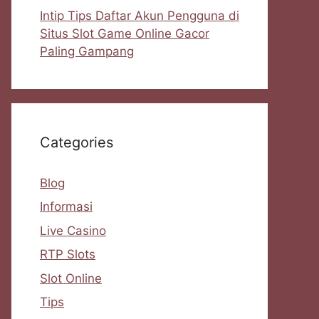
Intip Tips Daftar Akun Pengguna di
Situs Slot Game Online Gacor
Paling Gampang
Categories
Blog
Informasi
Live Casino
RTP Slots
Slot Online
Tips