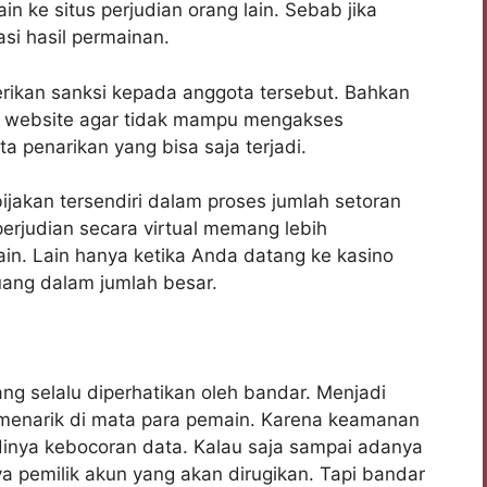
n ke situs perjudian orang lain. Sebab jika
si hasil permainan.
ikan sanksi kepada anggota tersebut. Bahkan
i website agar tidak mampu mengakses
a penarikan yang bisa saja terjadi.
ijakan tersendiri dalam proses jumlah setoran
perjudian secara virtual memang lebih
ain. Lain hanya ketika Anda datang ke kasino
uang dalam jumlah besar.
ng selalu diperhatikan oleh bandar. Menjadi
 menarik di mata para pemain. Karena keamanan
dinya kebocoran data. Kalau saja sampai adanya
 pemilik akun yang akan dirugikan. Tapi bandar