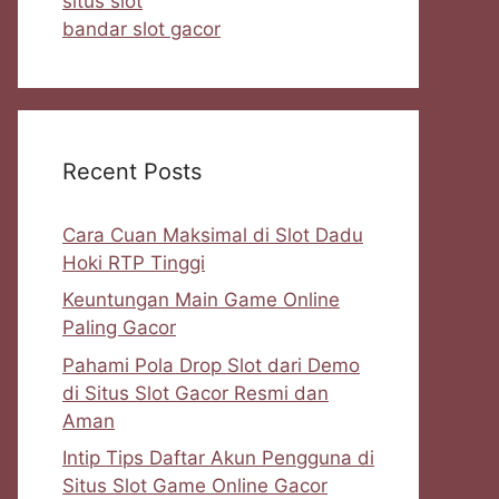
situs slot
bandar slot gacor
Recent Posts
Cara Cuan Maksimal di Slot Dadu
Hoki RTP Tinggi
Keuntungan Main Game Online
Paling Gacor
Pahami Pola Drop Slot dari Demo
di Situs Slot Gacor Resmi dan
Aman
Intip Tips Daftar Akun Pengguna di
Situs Slot Game Online Gacor