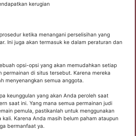
mendapatkan kerugian
 prosedur ketika menangani perselisihan yang
ar. Ini juga akan termasuk ke dalam peraturan dan
ebuah opsi-opsi yang akan memudahkan setiap
permainan di situs tersebut. Karena mereka
lah menyenangkan semua anggota.
apa keunggulan yang akan Anda peroleh saat
dern saat ini. Yang mana semua permainan judi
emain pemula, pastikanlah untuk menggunakan
a kali. Karena Anda masih belum paham ataupun
ga bermanfaat ya.