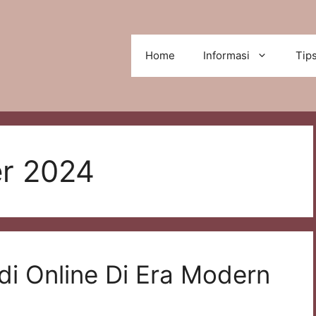
Home
Informasi
Tip
r 2024
di Online Di Era Modern