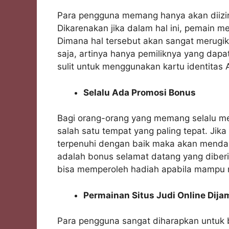
Para pengguna memang hanya akan diizin
Dikarenakan jika dalam hal ini, pemain m
Dimana hal tersebut akan sangat merugik
saja, artinya hanya pemiliknya yang da
sulit untuk menggunakan kartu identitas 
Selalu Ada Promosi Bonus
Bagi orang-orang yang memang selalu me
salah satu tempat yang paling tepat. Jik
terpenuhi dengan baik maka akan mendap
adalah bonus selamat datang yang diber
bisa memperoleh hadiah apabila mampu m
Permainan Situs Judi Online Dijam
Para pengguna sangat diharapkan untuk b