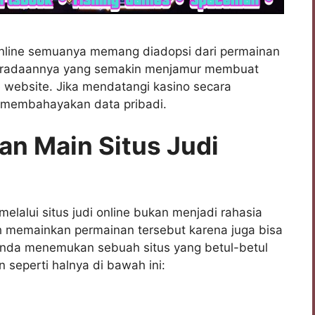
 online semuanya memang diadopsi dari permainan
beradaannya yang semakin menjamur membuat
 website. Jika mendatangi kasino secara
n membahayakan data pribadi.
n Main Situs Judi
alui situs judi online bukan menjadi rahasia
h memainkan permainan tersebut karena juga bisa
Anda menemukan sebuah situs yang betul-betul
seperti halnya di bawah ini: