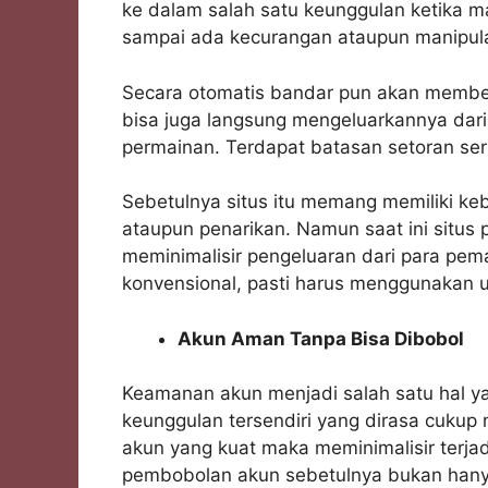
ke dalam salah satu keunggulan ketika mai
sampai ada kecurangan ataupun manipula
Secara otomatis bandar pun akan member
bisa juga langsung mengeluarkannya dar
permainan. Terdapat batasan setoran sert
Sebetulnya situs itu memang memiliki keb
ataupun penarikan. Namun saat ini situs 
meminimalisir pengeluaran dari para pem
konvensional, pasti harus menggunakan 
Akun Aman Tanpa Bisa Dibobol
Keamanan akun menjadi salah satu hal ya
keunggulan tersendiri yang dirasa cukup
akun yang kuat maka meminimalisir terja
pembobolan akun sebetulnya bukan hanya