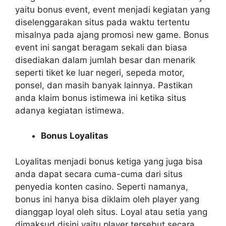
yaitu bonus event, event menjadi kegiatan yang
diselenggarakan situs pada waktu tertentu
misalnya pada ajang promosi new game.
Bonus
event ini sangat beragam sekali dan biasa
disediakan dalam jumlah besar dan menarik
seperti tiket ke luar negeri, sepeda motor,
ponsel, dan masih banyak lainnya. Pastikan
anda klaim bonus istimewa ini ketika situs
adanya kegiatan istimewa.
Bonus Loyalitas
Loyalitas menjadi bonus ketiga yang juga bisa
anda dapat secara cuma-cuma dari situs
penyedia konten casino. Seperti namanya,
bonus ini hanya bisa diklaim oleh player yang
dianggap loyal oleh situs.
Loyal atau setia yang
dimaksud disini yaitu player tersebut secara