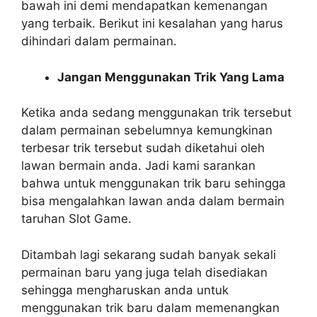
bawah ini demi mendapatkan kemenangan
yang terbaik. Berikut ini kesalahan yang harus
dihindari dalam permainan.
Jangan Menggunakan Trik Yang Lama
Ketika anda sedang menggunakan trik tersebut
dalam permainan sebelumnya kemungkinan
terbesar trik tersebut sudah diketahui oleh
lawan bermain anda. Jadi kami sarankan
bahwa untuk menggunakan trik baru sehingga
bisa mengalahkan lawan anda dalam bermain
taruhan
Slot Game
.
Ditambah lagi sekarang sudah banyak sekali
permainan baru yang juga telah disediakan
sehingga mengharuskan anda untuk
menggunakan trik baru dalam memenangkan