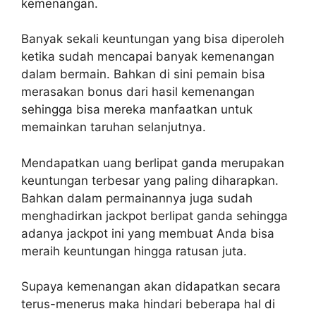
kemenangan.
Banyak sekali keuntungan yang bisa diperoleh
ketika sudah mencapai banyak kemenangan
dalam bermain. Bahkan di sini pemain bisa
merasakan bonus dari hasil kemenangan
sehingga bisa mereka manfaatkan untuk
memainkan taruhan selanjutnya.
Mendapatkan uang berlipat ganda merupakan
keuntungan terbesar yang paling diharapkan.
Bahkan dalam permainannya juga sudah
menghadirkan jackpot berlipat ganda sehingga
adanya jackpot ini yang membuat Anda bisa
meraih keuntungan hingga ratusan juta.
Supaya kemenangan akan didapatkan secara
terus-menerus maka hindari beberapa hal di