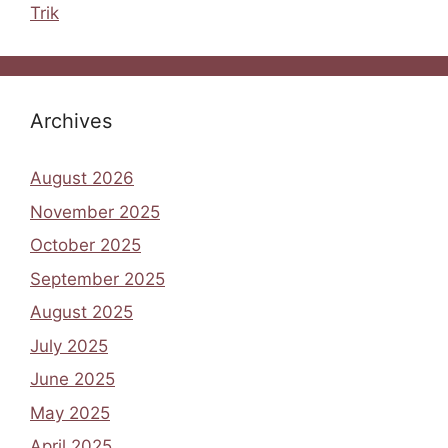
Trik
Archives
August 2026
November 2025
October 2025
September 2025
August 2025
July 2025
June 2025
May 2025
April 2025