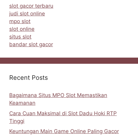
slot gacor terbaru
judi slot online
mpo slot
slot online
situs slot
bandar slot gacor
Recent Posts
Bagaimana Situs MPO Slot Memastikan
Keamanan
Cara Cuan Maksimal di Slot Dadu Hoki RTP
Tinggi
Keuntungan Main Game Online Paling Gacor