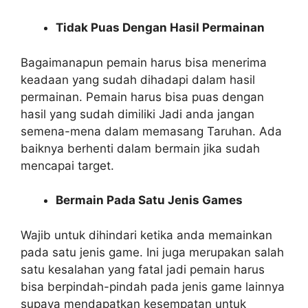
Tidak Puas Dengan Hasil Permainan
Bagaimanapun pemain harus bisa menerima
keadaan yang sudah dihadapi dalam hasil
permainan. Pemain harus bisa puas dengan
hasil yang sudah dimiliki Jadi anda jangan
semena-mena dalam memasang Taruhan. Ada
baiknya berhenti dalam bermain jika sudah
mencapai target.
Bermain Pada Satu Jenis Games
Wajib untuk dihindari ketika anda memainkan
pada satu jenis game. Ini juga merupakan salah
satu kesalahan yang fatal jadi pemain harus
bisa berpindah-pindah pada jenis game lainnya
supaya mendapatkan kesempatan untuk