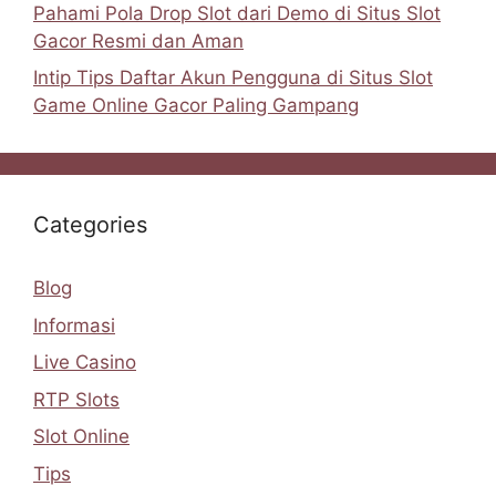
Pahami Pola Drop Slot dari Demo di Situs Slot
Gacor Resmi dan Aman
Intip Tips Daftar Akun Pengguna di Situs Slot
Game Online Gacor Paling Gampang
Categories
Blog
Informasi
Live Casino
RTP Slots
Slot Online
Tips