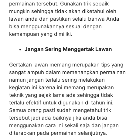
permainan tersebut.
Gunakan trik sebaik
mungkin sehingga tidak akan diketahui oleh
lawan anda dan pastikan selalu bahwa Anda
bisa menggunakannya sesuai dengan
kemampuan yang dimiliki.
Jangan Sering Menggertak Lawan
Gertakan lawan memang merupakan tips yang
sangat ampuh dalam memenangkan permainan
namun jangan terlalu sering melakukan
kegiatan ini karena ini memang merupakan
teknik yang sejak lama ada sehingga tidak
terlalu efektif untuk digunakan di tahun ini.
Semua orang pasti sudah mengetahui trik
tersebut jadi ada baiknya jika anda bisa
menggunakan cara ini sekali saja dan jangan
diterapkan pada permainan selanjutnya.