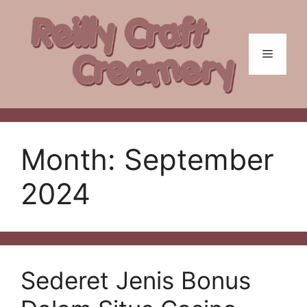
Skip
to
content
Menu
Month:
September
2024
Sederet Jenis Bonus