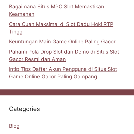
Bagaimana Situs MPO Slot Memastikan
Keamanan
Cara Cuan Maksimal di Slot Dadu Hoki RTP
Tinggi
Keuntungan Main Game Online Paling Gacor
Pahami Pola Drop Slot dari Demo di Situs Slot
Gacor Resmi dan Aman
Intip Tips Daftar Akun Pengguna di Situs Slot
Game Online Gacor Paling Gampang
Categories
Blog