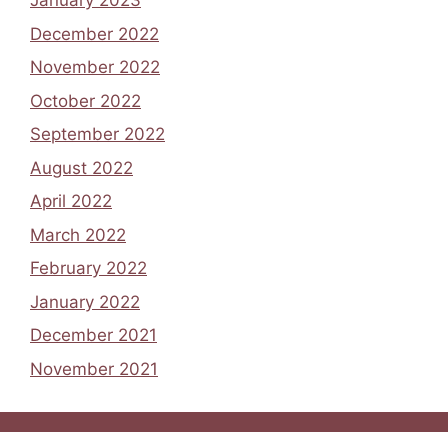
January 2023
December 2022
November 2022
October 2022
September 2022
August 2022
April 2022
March 2022
February 2022
January 2022
December 2021
November 2021