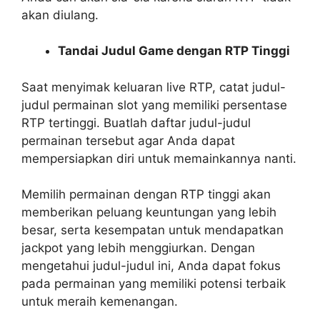
akan diulang.
Tandai Judul Game dengan RTP Tinggi
Saat menyimak keluaran live RTP, catat judul-
judul permainan slot yang memiliki persentase
RTP tertinggi. Buatlah daftar judul-judul
permainan tersebut agar Anda dapat
mempersiapkan diri untuk memainkannya nanti.
Memilih permainan dengan RTP tinggi akan
memberikan peluang keuntungan yang lebih
besar, serta kesempatan untuk mendapatkan
jackpot yang lebih menggiurkan.
Dengan
mengetahui judul-judul ini, Anda dapat fokus
pada permainan yang memiliki potensi terbaik
untuk meraih kemenangan.