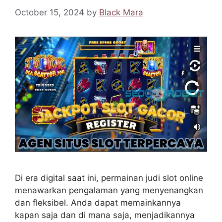
October 15, 2024
by
Black Mara
Di era digital saat ini, permainan judi slot online
menawarkan pengalaman yang menyenangkan
dan fleksibel. Anda dapat memainkannya
kapan saja dan di mana saja, menjadikannya