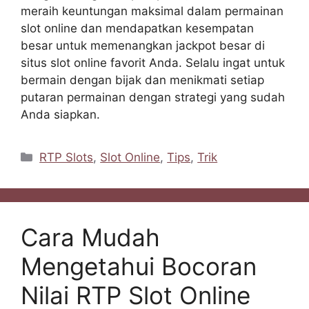
meraih keuntungan maksimal dalam permainan
slot online dan mendapatkan kesempatan
besar untuk memenangkan jackpot besar di
situs slot online favorit Anda.
Selalu ingat untuk
bermain dengan bijak dan menikmati setiap
putaran permainan dengan strategi yang sudah
Anda siapkan.
Categories
RTP Slots
,
Slot Online
,
Tips
,
Trik
Cara Mudah
Mengetahui Bocoran
Nilai RTP Slot Online