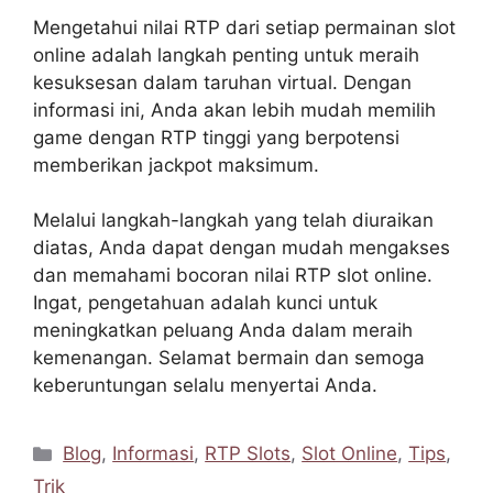
Mengetahui nilai RTP dari setiap permainan slot
online adalah langkah penting untuk meraih
kesuksesan dalam taruhan virtual. Dengan
informasi ini, Anda akan lebih mudah memilih
game dengan RTP tinggi yang berpotensi
memberikan jackpot maksimum.
Melalui langkah-langkah yang telah diuraikan
diatas, Anda dapat dengan mudah mengakses
dan memahami bocoran nilai RTP slot online.
Ingat, pengetahuan adalah kunci untuk
meningkatkan peluang Anda dalam meraih
kemenangan. Selamat bermain dan semoga
keberuntungan selalu menyertai Anda.
Categories
Blog
,
Informasi
,
RTP Slots
,
Slot Online
,
Tips
,
Trik