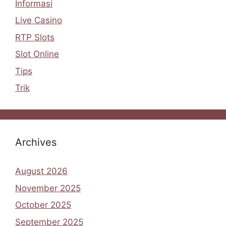
Informasi
Live Casino
RTP Slots
Slot Online
Tips
Trik
Archives
August 2026
November 2025
October 2025
September 2025