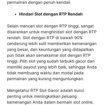
permainan dengan penuh kendali.
Hindari Slot dengan RTP Rendah
Selain mencari slot dengan RTP tinggi, sangat
disarankan untuk menghindari slot dengan RTP
rendah. Slot dengan RTP di bawah 90%
cenderung lebih sulit memberikan kemenangan
yang besar, dan keuntungan yang didapatkan
pun tidak akan semaksimal slot dengan RTP
tinggi.
Pilih slot yang sudah terbukti gacor dan
memiliki payout yang lebih baik, sehingga Anda
tidak membuang waktu dan modal pada
permainan yang kurang menguntungkan.
Mengetahui RTP Slot Gacor adalah kunci
penting untuk meningkatkan peluang
kemenangan Anda dalam bermain slot online.