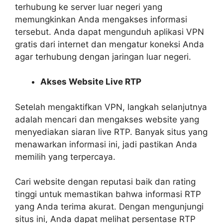
terhubung ke server luar negeri yang
memungkinkan Anda mengakses informasi
tersebut. Anda dapat mengunduh aplikasi VPN
gratis dari internet dan mengatur koneksi Anda
agar terhubung dengan jaringan luar negeri.
Akses Website Live RTP
Setelah mengaktifkan VPN, langkah selanjutnya
adalah mencari dan mengakses website yang
menyediakan siaran live RTP. Banyak situs yang
menawarkan informasi ini, jadi pastikan Anda
memilih yang terpercaya.
Cari website dengan reputasi baik dan rating
tinggi untuk memastikan bahwa informasi RTP
yang Anda terima akurat. Dengan mengunjungi
situs ini, Anda dapat melihat persentase RTP