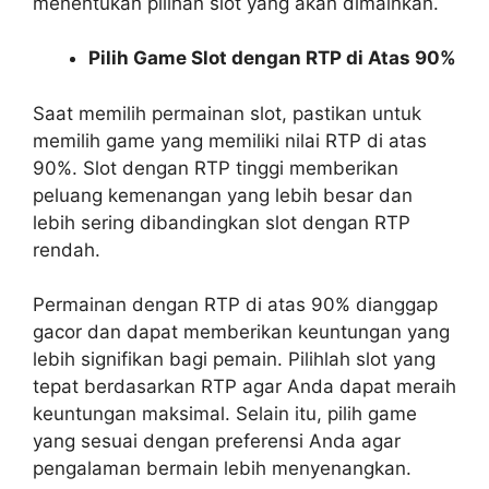
menentukan pilihan slot yang akan dimainkan.
Pilih Game Slot dengan RTP di Atas 90%
Saat memilih permainan slot, pastikan untuk
memilih game yang memiliki nilai RTP di atas
90%. Slot dengan RTP tinggi memberikan
peluang kemenangan yang lebih besar dan
lebih sering dibandingkan slot dengan RTP
rendah.
Permainan dengan RTP di atas 90% dianggap
gacor dan dapat memberikan keuntungan yang
lebih signifikan bagi pemain. Pilihlah slot yang
tepat berdasarkan RTP agar Anda dapat meraih
keuntungan maksimal.
Selain itu, pilih game
yang sesuai dengan preferensi Anda agar
pengalaman bermain lebih menyenangkan.