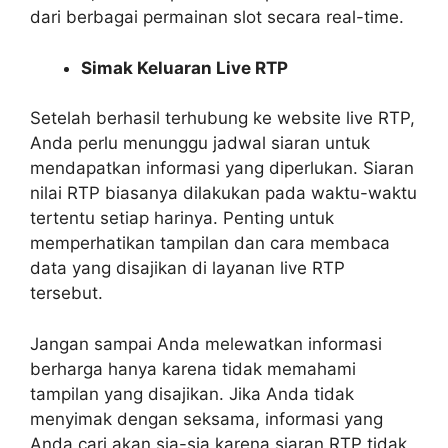
dari berbagai permainan slot secara real-time.
Simak Keluaran Live RTP
Setelah berhasil terhubung ke website live RTP,
Anda perlu menunggu jadwal siaran untuk
mendapatkan informasi yang diperlukan.
Siaran
nilai RTP biasanya dilakukan pada waktu-waktu
tertentu setiap harinya. Penting untuk
memperhatikan tampilan dan cara membaca
data yang disajikan di layanan live RTP
tersebut.
Jangan sampai Anda melewatkan informasi
berharga hanya karena tidak memahami
tampilan yang disajikan. Jika Anda tidak
menyimak dengan seksama, informasi yang
Anda cari akan sia-sia karena siaran RTP tidak