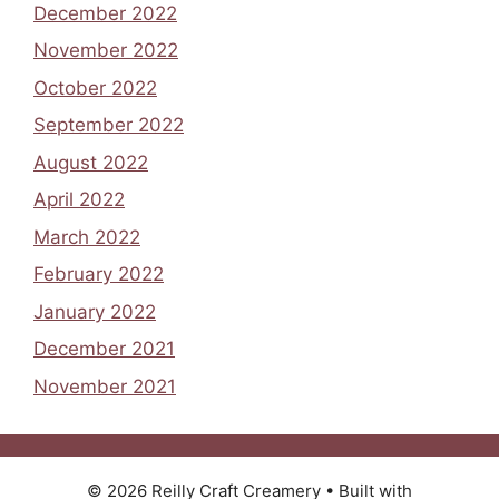
December 2022
November 2022
October 2022
September 2022
August 2022
April 2022
March 2022
February 2022
January 2022
December 2021
November 2021
© 2026 Reilly Craft Creamery
• Built with