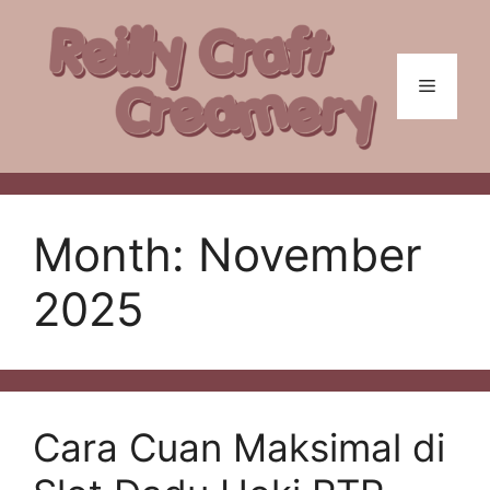
Skip
to
content
Menu
Month:
November
2025
Cara Cuan Maksimal di