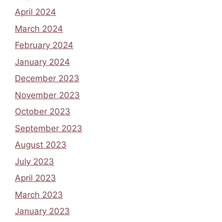
April 2024
March 2024
February 2024
January 2024
December 2023
November 2023
October 2023
September 2023
August 2023
July 2023
April 2023
March 2023
January 2023