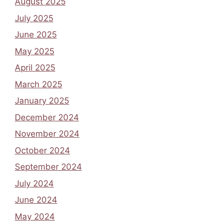
August 2025
July 2025
June 2025
May 2025
April 2025
March 2025
January 2025
December 2024
November 2024
October 2024
September 2024
July 2024
June 2024
May 2024