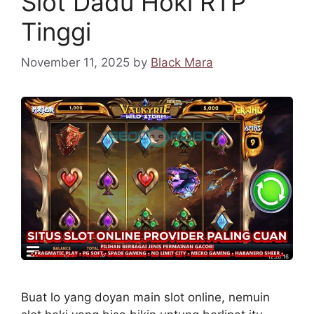
Slot Dadu Hoki RTP
Tinggi
November 11, 2025
by
Black Mara
Buat lo yang doyan main slot online, nemuin