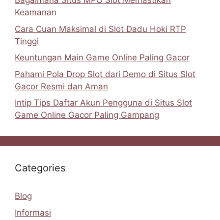
Bagaimana Situs MPO Slot Memastikan
Keamanan
Cara Cuan Maksimal di Slot Dadu Hoki RTP
Tinggi
Keuntungan Main Game Online Paling Gacor
Pahami Pola Drop Slot dari Demo di Situs Slot
Gacor Resmi dan Aman
Intip Tips Daftar Akun Pengguna di Situs Slot
Game Online Gacor Paling Gampang
Categories
Blog
Informasi