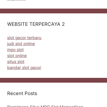
WEBSITE TERPERCAYA 2
slot gacor terbaru
judi slot online
mpo slot
slot online
situs slot
bandar slot gacor
Recent Posts