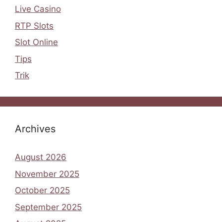
Live Casino
RTP Slots
Slot Online
Tips
Trik
Archives
August 2026
November 2025
October 2025
September 2025