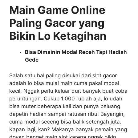
Main Game Online
Paling Gacor yang
Bikin Lo Ketagihan
Bisa Dimainin Modal Receh Tapi Hadiah
Gede
Salah satu hal paling disukai dari slot gacor
adalah lo bisa mulai main cuma pakai modal
kecil. Nggak perlu keluar duit banyak buat coba
peruntungan. Cukup 1.000 rupiah aja, lo udah
bisa muter beberapa kali dan punya peluang
dapetin hadiah sampai ratusan ribu! Bayangin,
cuma modal seceng bisa balik setengah juta.
Kapan lagi, kan? Makanya banyak pemain yang
doyan banget main slot karena nggak bikin