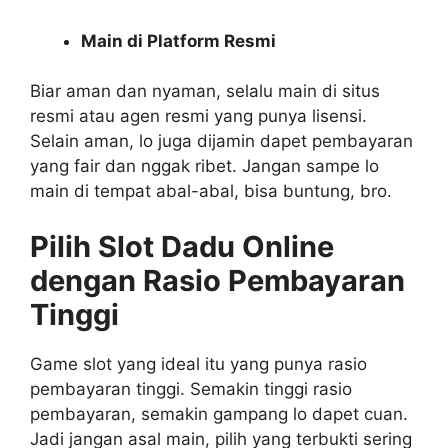
Main di Platform Resmi
Biar aman dan nyaman, selalu main di situs
resmi atau agen resmi yang punya lisensi.
Selain aman, lo juga dijamin dapet pembayaran
yang fair dan nggak ribet. Jangan sampe lo
main di tempat abal-abal, bisa buntung, bro.
Pilih Slot Dadu Online
dengan Rasio Pembayaran
Tinggi
Game slot yang ideal itu yang punya rasio
pembayaran tinggi. Semakin tinggi rasio
pembayaran, semakin gampang lo dapet cuan.
Jadi jangan asal main, pilih yang terbukti sering