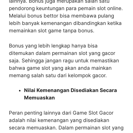
lainnya. Bonus juga merupakan salah satu
pendorong keuntungan para pemain slot online.
Melalui bonus bettor bisa membawa pulang
lebih banyak kemenangan dibandingkan ketika
memainkan slot game tanpa bonus.
Bonus yang lebih lengkap hanya bisa
ditemukan dalam permainan slot yang gacor
saja. Sehingga jangan ragu untuk memastikan
bahwa game slot yang akan anda mainkan
memang salah satu dari kelompok gacor.
Nilai Kemenangan Disediakan Secara
Memuaskan
Peran penting lainnya dari Game Slot Gacor
adalah nilai kemenangan yang disediakan
secara memuaskan. Dalam permainan slot yang