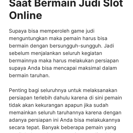
Saat Bermain Judi Slot
Online
Supaya bisa memperoleh game judi
menguntungkan maka pemain harus bisa
bermain dengan bersungguh-sungguh. Jadi
sebelum menjalankan seluruh kegiatan
bermainnya maka harus melakukan persiapan
supaya Anda bisa mencapai maksimal dalam
bermain taruhan.
Penting bagi seluruhnya untuk melaksanakan
persiapan terlebih dahulu karena di sini pemain
tidak akan kekurangan apapun jika sudah
memainkan seluruh taruhannya karena dengan
adanya persiapan ini Anda bisa melakukannya
secara tepat. Banyak beberapa pemain yang