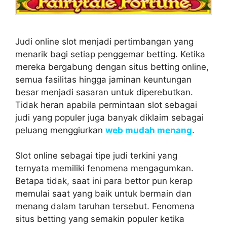
Judi online slot menjadi pertimbangan yang
menarik bagi setiap penggemar betting. Ketika
mereka bergabung dengan situs betting online,
semua fasilitas hingga jaminan keuntungan
besar menjadi sasaran untuk diperebutkan.
Tidak heran apabila permintaan slot sebagai
judi yang populer juga banyak diklaim sebagai
peluang menggiurkan
web mudah menang
.
Slot online sebagai tipe judi terkini yang
ternyata memiliki fenomena mengagumkan.
Betapa tidak, saat ini para bettor pun kerap
memulai saat yang baik untuk bermain dan
menang dalam taruhan tersebut. Fenomena
situs betting yang semakin populer ketika