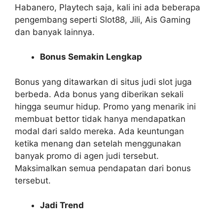
Habanero, Playtech saja, kali ini ada beberapa
pengembang seperti Slot88, Jili, Ais Gaming
dan banyak lainnya.
Bonus Semakin Lengkap
Bonus yang ditawarkan di situs judi slot juga
berbeda. Ada bonus yang diberikan sekali
hingga seumur hidup. Promo yang menarik ini
membuat bettor tidak hanya mendapatkan
modal dari saldo mereka. Ada keuntungan
ketika menang dan setelah menggunakan
banyak promo di agen judi tersebut.
Maksimalkan semua pendapatan dari bonus
tersebut.
Jadi Trend