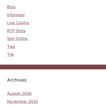
Blog
Informasi
Live Casino
RTP Slots
Slot Online
Tips
Trik
Archives
August 2026
November 2025