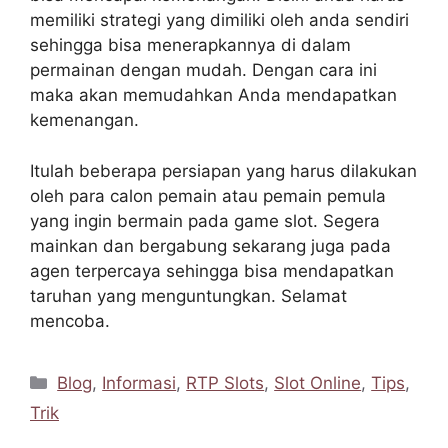
memiliki strategi yang dimiliki oleh anda sendiri
sehingga bisa menerapkannya di dalam
permainan dengan mudah. Dengan cara ini
maka akan memudahkan Anda mendapatkan
kemenangan.
Itulah beberapa persiapan yang harus dilakukan
oleh para calon pemain atau pemain pemula
yang ingin bermain pada game slot. Segera
mainkan dan bergabung sekarang juga pada
agen terpercaya sehingga bisa mendapatkan
taruhan yang menguntungkan. Selamat
mencoba.
Categories
Blog
,
Informasi
,
RTP Slots
,
Slot Online
,
Tips
,
Trik