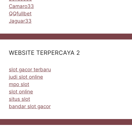
Camaro33
QQfullbet
Jaguar33
WEBSITE TERPERCAYA 2
slot gacor terbaru
judi slot online
mpo slot
slot online
situs slot
bandar slot gacor