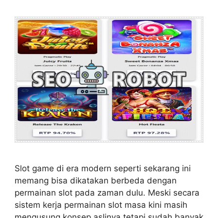
Slot game di era modern seperti sekarang ini
memang bisa dikatakan berbeda dengan
permainan slot pada zaman dulu. Meski secara
sistem kerja permainan slot masa kini masih
mengusung konsep aslinya tetapi sudah banyak