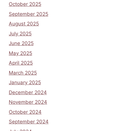
October 2025
September 2025
August 2025
July 2025
June 2025
May 2025
April 2025
March 2025
January 2025
December 2024
November 2024
October 2024
September 2024