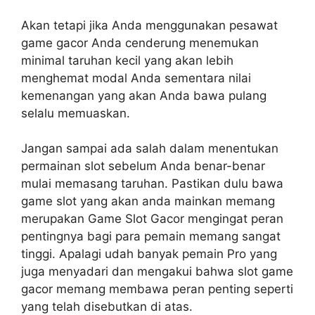
Akan tetapi jika Anda menggunakan pesawat
game gacor Anda cenderung menemukan
minimal taruhan kecil yang akan lebih
menghemat modal Anda sementara nilai
kemenangan yang akan Anda bawa pulang
selalu memuaskan.
Jangan sampai ada salah dalam menentukan
permainan slot sebelum Anda benar-benar
mulai memasang taruhan. Pastikan dulu bawa
game slot yang akan anda mainkan memang
merupakan Game Slot Gacor mengingat peran
pentingnya bagi para pemain memang sangat
tinggi. Apalagi udah banyak pemain Pro yang
juga menyadari dan mengakui bahwa slot game
gacor memang membawa peran penting seperti
yang telah disebutkan di atas.