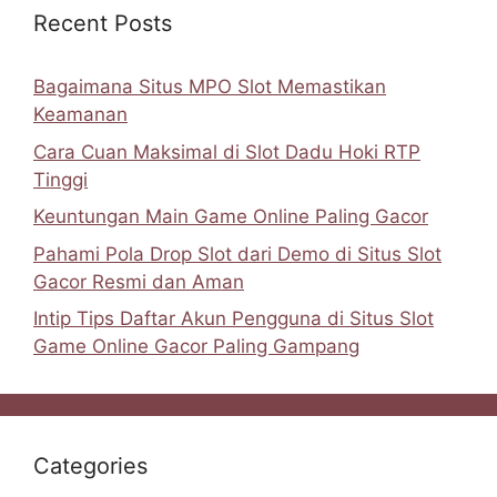
Recent Posts
Bagaimana Situs MPO Slot Memastikan
Keamanan
Cara Cuan Maksimal di Slot Dadu Hoki RTP
Tinggi
Keuntungan Main Game Online Paling Gacor
Pahami Pola Drop Slot dari Demo di Situs Slot
Gacor Resmi dan Aman
Intip Tips Daftar Akun Pengguna di Situs Slot
Game Online Gacor Paling Gampang
Categories