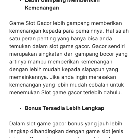
Kemenangan
Game Slot Gacor lebih gampang memberikan
kemenangan kepada para pemainnya. Hal salah
satu peran penting yang hanya bisa anda
temukan dalam slot game gacor. Gacor sendiri
merupakan singkatan dari gampang bocor yang
artinya mampu memberikan kemenangan
dengan lebih mudah kepada siapapun yang
memainkannya. Jika anda ingin merasakan
kemenangan yang lebih mudah cobalah untuk
menemukan Slot game gacor terlebih dahulu.
Bonus Tersedia Lebih Lengkap
Dalam slot game gacor bonus yang jauh lebih
lengkap dibandingkan dengan game slot jenis