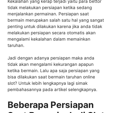
Kekalahan yang kerap terjadi yaitu para bettor
tidak melakukan persiapan ketika sedang
menjalankan permainan. Persiapan saat
bermain merupakan salah satu hal yang sangat
penting untuk dilakukan karena jika anda tidak
melakukan persiapan secara otomatis akan
mengalami kekalahan dalam memainkan
taruhan.
Jadi dengan adanya persiapan maka anda
tidak akan mengalami kekurangan apapun
ketika bermain. Lalu apa saja persiapan yang
bisa dilakukan saat bermain taruhan online
slot? Untuk lebih lengkapnya lagi simak
pembahasannya pada artikel selengkapnya.
Beberapa Persiapan