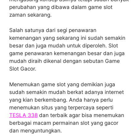
perubahan yang dibawa dalam game slot
zaman sekarang.
Salah satunya dari segi penawaran
kemenangan yang sekarang ini sudah semakin
besar dan juga mudah untuk diperoleh. Slot
game penawaran kemenangan besar dan juga
mudah diraih dikenal dengan sebutan Game
Slot Gacor.
Menemukan game slot yang demikian juga
sudah semakin mudah berkat adanya internet
yang kian berkembang. Anda hanya perlu
menemukan situs yang terpercaya seperti
TESLA 338
dan terbaik agar bisa menemukan
berbagai macam permainan slot yang gacor
dan menguntungkan.