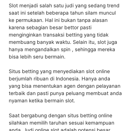
Slot menjadi salah satu judi yang sedang trend
saat ini setelah beberapa tahun silam muncul
ke permukaan. Hal ini bukan tanpa alasan
karena sebagian besar bettor pasti
menginginkan transaksi betting yang tidak
membuang banyak waktu. Selain itu, slot juga
hanya mengandalkan spin , sehingga mereka
bisa lebih seru bermain.
Situs betting yang menyediakan slot online
berjumlah ribuan di Indonesia. Hanya anda
yang bisa menentukan agen dengan pelayanan
terbaik dan pasti punya peluang membuat anda
nyaman ketika bermain slot.
Saat bergabung dengan situs betting online
silahkan memilih taruhan sesuai kemampuan
anda. Judi online slot adalah potensi besar