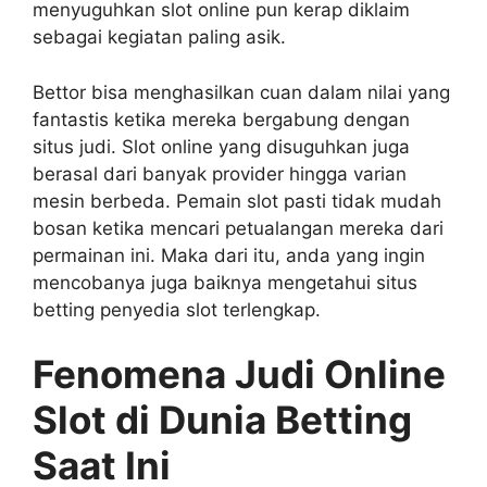
menyuguhkan slot online pun kerap diklaim
sebagai kegiatan paling asik.
Bettor bisa menghasilkan cuan dalam nilai yang
fantastis ketika mereka bergabung dengan
situs judi. Slot online yang disuguhkan juga
berasal dari banyak provider hingga varian
mesin berbeda. Pemain slot pasti tidak mudah
bosan ketika mencari petualangan mereka dari
permainan ini. Maka dari itu, anda yang ingin
mencobanya juga baiknya mengetahui situs
betting penyedia slot terlengkap.
Fenomena Judi Online
Slot di Dunia Betting
Saat Ini