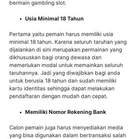
bermain gambling slot.
Usia Minimal 18 Tahun
Pertama yaitu pemain harus memiliki usia
minimal 18 tahun. Karena seluruh taruhan yang
dijalankan di sini merupakan permainan yang
dikhususkan bagi orang dewasa dan
memerlukan modal untuk memainkan seluruh
taruhannya. Jadi yang diwajibkan bagi anda
untuk berusia 18 tahun dan sudah memiliki
kartu identitas sehingga dapat melakukan
pendaftaran dengan mudah dan cepat.
Memiliki Nomor Rekening Bank
Calon pemain juga harus menyediakan media
yang bisa digunakan dalam bertransaksi salah