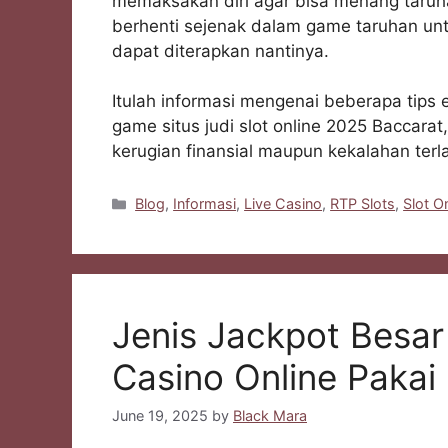
memaksakan diri agar bisa menang taruhan
berhenti sejenak dalam game taruhan unt
dapat diterapkan nantinya.
Itulah informasi mengenai beberapa tips 
game situs judi slot online 2025 Baccar
kerugian finansial maupun kekalahan terla
Categories
Blog
,
Informasi
,
Live Casino
,
RTP Slots
,
Slot O
Jenis Jackpot Besar
Casino Online Pakai
June 19, 2025
by
Black Mara