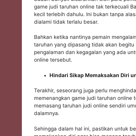
game judi taruhan online tak terkecuali
kecil terlebih dahulu. Ini bukan tanpa ala
dialami tidak terlalu besar.
Bahkan ketika nantinya pemain mengalam
taruhan yang dipasang tidak akan begitu b
pengalaman dan kegagalan yang ada untuk
online tersebut.
Hindari Sikap Memaksakan Diri u
Terakhir, seseorang juga perlu menghinda
memenangkan game judi taruhan online te
memasang taruhan judi online sendiri um
dalamnya.
Sehingga dalam hal ini, pastikan untuk b