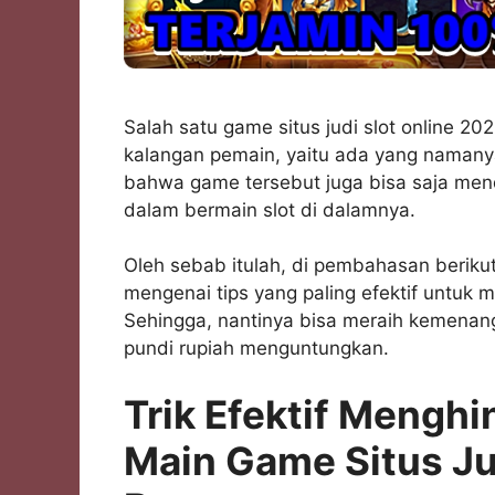
Salah satu game situs judi slot online 20
kalangan pemain, yaitu ada yang namanya
bahwa game tersebut juga bisa saja mend
dalam bermain slot di dalamnya.
Oleh sebab itulah, di pembahasan beriku
mengenai tips yang paling efektif untuk 
Sehingga, nantinya bisa meraih kemenan
pundi rupiah menguntungkan.
Trik Efektif Menghi
Main Game Situs Ju