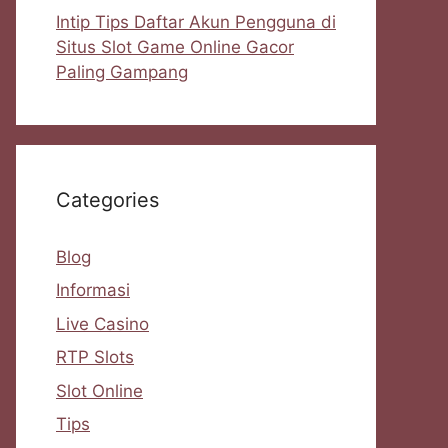
Intip Tips Daftar Akun Pengguna di
Situs Slot Game Online Gacor
Paling Gampang
Categories
Blog
Informasi
Live Casino
RTP Slots
Slot Online
Tips