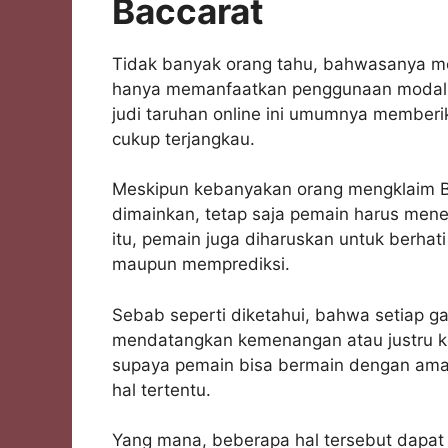
Baccarat
Tidak banyak orang tahu, bahwasanya m
hanya memanfaatkan penggunaan modal be
judi taruhan online ini umumnya member
cukup terjangkau.
Meskipun kebanyakan orang mengklaim 
dimainkan, tetap saja pemain harus mener
itu, pemain juga diharuskan untuk berha
maupun memprediksi.
Sebab seperti diketahui, bahwa setiap g
mendatangkan kemenangan atau justru ke
supaya pemain bisa bermain dengan aman
hal tertentu.
Yang mana, beberapa hal tersebut dapa