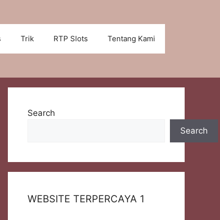
s
Trik
RTP Slots
Tentang Kami
Search
Search
WEBSITE TERPERCAYA 1