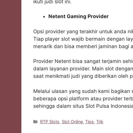
ikuti judi slot ini.
Netent Gaming Provider
Opsi provider yang terakhir untuk anda ni
Tiap player slot wajib bermain dengan la
menarik dan bisa memberi jaminan bagi 
Provider Netent bisa sangat terjamin sehi
dalam layanan provider. Main slot denga
saat menikmati judi yang diberikan oleh p
Melalui ulasan yang sudah kami bagikan
beberapa opsi platform atau provider ter
sehingga dalam situs Slot Pulsa Indonesi
Categories
RTP Slots
,
Slot Online
,
Tips
,
Trik