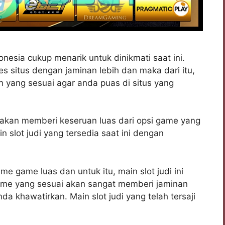
donesia cukup menarik untuk dinikmati saat ini.
ses situs dengan jaminan lebih dan maka dari itu,
ran yang sesuai agar anda puas di situs yang
akan memberi keseruan luas dari opsi game yang
n slot judi yang tersedia saat ini dengan
me game luas dan untuk itu, main slot judi ini
Game yang sesuai akan sangat memberi jaminan
anda khawatirkan.
Main slot judi yang telah tersaji