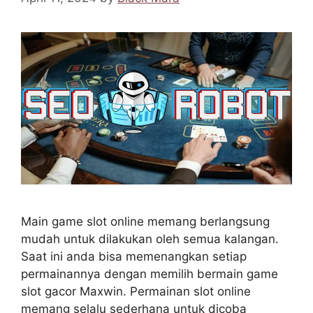
Main game slot online memang berlangsung
mudah untuk dilakukan oleh semua kalangan.
Saat ini anda bisa memenangkan setiap
permainannya dengan memilih bermain game
slot gacor Maxwin. Permainan slot online
memang selalu sederhana untuk dicoba