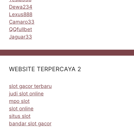
Dewa234
Lexus888
Camaro33
QQfullbet
Jaguar33
WEBSITE TERPERCAYA 2
slot gacor terbaru
judi slot online
mpo slot
slot online
situs slot
bandar slot gacor