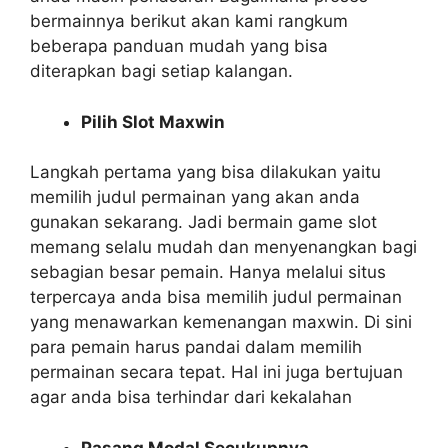
bermainnya berikut akan kami rangkum
beberapa panduan mudah yang bisa
diterapkan bagi setiap kalangan.
Pilih Slot Maxwin
Langkah pertama yang bisa dilakukan yaitu
memilih judul permainan yang akan anda
gunakan sekarang. Jadi bermain game slot
memang selalu mudah dan menyenangkan bagi
sebagian besar pemain. Hanya melalui situs
terpercaya anda bisa memilih judul permainan
yang menawarkan kemenangan maxwin. Di sini
para pemain harus pandai dalam memilih
permainan secara tepat. Hal ini juga bertujuan
agar anda bisa terhindar dari kekalahan
Pasang Modal Secukupnya