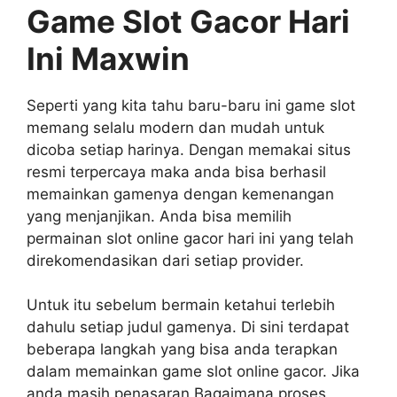
Game Slot Gacor Hari
Ini Maxwin
Seperti yang kita tahu baru-baru ini game slot
memang selalu modern dan mudah untuk
dicoba setiap harinya. Dengan memakai situs
resmi terpercaya maka anda bisa berhasil
memainkan gamenya dengan kemenangan
yang menjanjikan. Anda bisa memilih
permainan slot online gacor hari ini yang telah
direkomendasikan dari setiap provider.
Untuk itu sebelum bermain ketahui terlebih
dahulu setiap judul gamenya. Di sini terdapat
beberapa langkah yang bisa anda terapkan
dalam memainkan game slot online gacor. Jika
anda masih penasaran Bagaimana proses