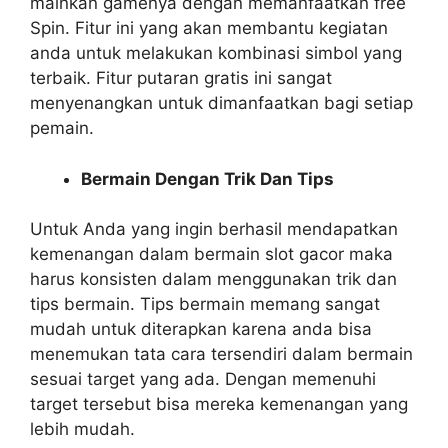
mainkan gamenya dengan memanfaatkan free
Spin. Fitur ini yang akan membantu kegiatan
anda untuk melakukan kombinasi simbol yang
terbaik. Fitur putaran gratis ini sangat
menyenangkan untuk dimanfaatkan bagi setiap
pemain.
Bermain Dengan Trik Dan Tips
Untuk Anda yang ingin berhasil mendapatkan
kemenangan dalam bermain slot gacor maka
harus konsisten dalam menggunakan trik dan
tips bermain. Tips bermain memang sangat
mudah untuk diterapkan karena anda bisa
menemukan tata cara tersendiri dalam bermain
sesuai target yang ada. Dengan memenuhi
target tersebut bisa mereka kemenangan yang
lebih mudah.