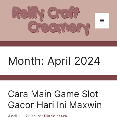
Skip
to
content
Menu
Month:
April 2024
Cara Main Game Slot
Gacor Hari Ini Maxwin
April 11, 2024
by
Black Mara