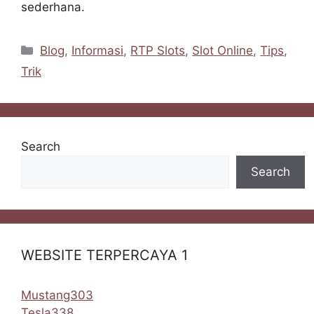
sederhana.
Categories
Blog
,
Informasi
,
RTP Slots
,
Slot Online
,
Tips
,
Trik
Search
Search
WEBSITE TERPERCAYA 1
Mustang303
Tesla338