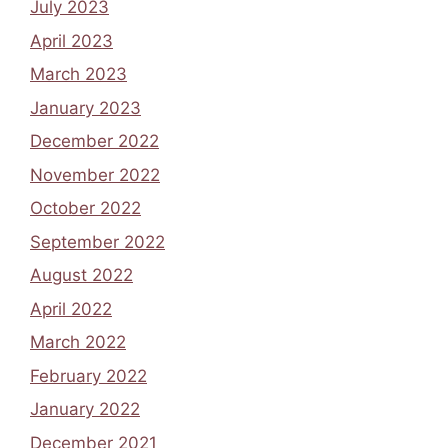
July 2023
April 2023
March 2023
January 2023
December 2022
November 2022
October 2022
September 2022
August 2022
April 2022
March 2022
February 2022
January 2022
December 2021