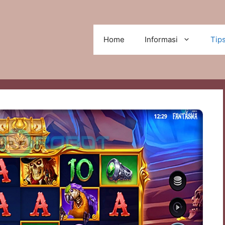
Home
Informasi
Tip