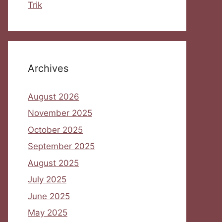
Trik
Archives
August 2026
November 2025
October 2025
September 2025
August 2025
July 2025
June 2025
May 2025