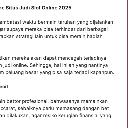
 Situs Judi Slot Online 2025
mbatasi waktu bermain taruhan yang dijalankan
gar supaya mereka bisa terhindar dari berbagai
apkan strategi lain untuk bisa meraih hadiah
tikan mereka akan dapat mencegah terjadinya
judi online. Sehingga, hal inilah yang nantinya
m peluang besar yang bisa saja terjadi kapanpun.
cil
in bettor profesional, bahwasanya memainkan
 Baccarat, sebaiknya perlu memasang dengan bet
san dilakukan, agar resiko kerugian finansial yang