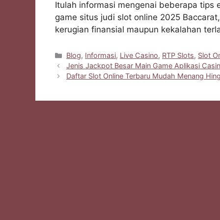
Itulah informasi mengenai beberapa tips 
game situs judi slot online 2025 Baccar
kerugian finansial maupun kekalahan terla
Categories
Blog
,
Informasi
,
Live Casino
,
RTP Slots
,
Slot O
Jenis Jackpot Besar Main Game Aplikasi Casin
Daftar Slot Online Terbaru Mudah Menang Hin