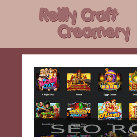
Skip
to
content