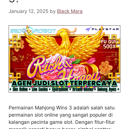
January 12, 2025
by
Black Mara
Permainan Mahjong Wins 3 adalah salah satu
permainan slot online yang sangat populer di
kalangan pecinta game slot. Dengan fitur-fitur