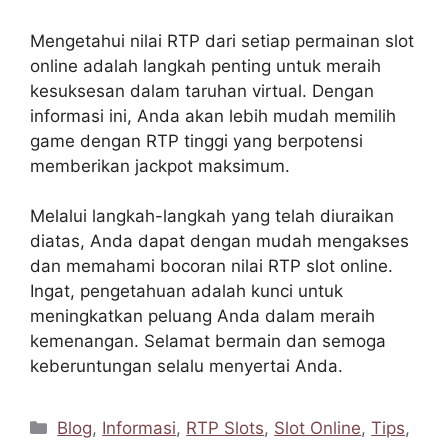
Mengetahui nilai RTP dari setiap permainan slot
online adalah langkah penting untuk meraih
kesuksesan dalam taruhan virtual. Dengan
informasi ini, Anda akan lebih mudah memilih
game dengan RTP tinggi yang berpotensi
memberikan jackpot maksimum.
Melalui langkah-langkah yang telah diuraikan
diatas, Anda dapat dengan mudah mengakses
dan memahami bocoran nilai RTP slot online.
Ingat, pengetahuan adalah kunci untuk
meningkatkan peluang Anda dalam meraih
kemenangan. Selamat bermain dan semoga
keberuntungan selalu menyertai Anda.
Categories
Blog
,
Informasi
,
RTP Slots
,
Slot Online
,
Tips
,