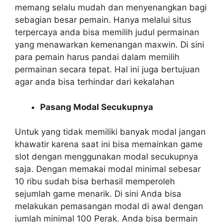
memang selalu mudah dan menyenangkan bagi
sebagian besar pemain. Hanya melalui situs
terpercaya anda bisa memilih judul permainan
yang menawarkan kemenangan maxwin. Di sini
para pemain harus pandai dalam memilih
permainan secara tepat. Hal ini juga bertujuan
agar anda bisa terhindar dari kekalahan
Pasang Modal Secukupnya
Untuk yang tidak memiliki banyak modal jangan
khawatir karena saat ini bisa memainkan game
slot dengan menggunakan modal secukupnya
saja. Dengan memakai modal minimal sebesar
10 ribu sudah bisa berhasil memperoleh
sejumlah game menarik. Di sini Anda bisa
melakukan pemasangan modal di awal dengan
jumlah minimal 100 Perak. Anda bisa bermain