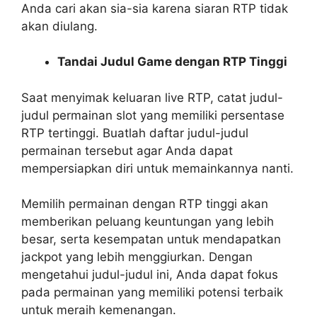
Anda cari akan sia-sia karena siaran RTP tidak
akan diulang.
Tandai Judul Game dengan RTP Tinggi
Saat menyimak keluaran live RTP, catat judul-
judul permainan slot yang memiliki persentase
RTP tertinggi. Buatlah daftar judul-judul
permainan tersebut agar Anda dapat
mempersiapkan diri untuk memainkannya nanti.
Memilih permainan dengan RTP tinggi akan
memberikan peluang keuntungan yang lebih
besar, serta kesempatan untuk mendapatkan
jackpot yang lebih menggiurkan.
Dengan
mengetahui judul-judul ini, Anda dapat fokus
pada permainan yang memiliki potensi terbaik
untuk meraih kemenangan.