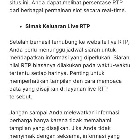
situs ini, Anda dapat melihat persentase RTP
dari berbagai permainan slot secara real-time.
Simak Keluaran Live RTP
Setelah berhasil terhubung ke website live RTP,
Anda perlu menunggu jadwal siaran untuk
mendapatkan informasi yang diperlukan.
Siaran
nilai RTP biasanya dilakukan pada waktu-waktu
tertentu setiap harinya. Penting untuk
memperhatikan tampilan dan cara membaca
data yang disajikan di layanan live RTP
tersebut.
Jangan sampai Anda melewatkan informasi
berharga hanya karena tidak memahami
tampilan yang disajikan. Jika Anda tidak
menyimak dengan seksama, informasi yang