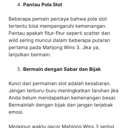
Pantau Pola Slot
Beberapa pemain percaya bahwa pola slot
tertentu bisa mempengaruhi kemenangan.
Pantau apakah fitur-fitur seperti scatter dan
wild sering muncul dalam beberapa putaran
pertama pada Mahjong Wins 3. Jika ya,
lanjutkan bermain.
Bermain dengan Sabar dan Bijak
Kunci dari permainan slot adalah kesabaran.
Jangan terburu-buru meningkatkan taruhan jika
Anda belum mendapatkan kemenangan besar.
Bermainlah dengan bijak dan jangan terjebak
emosi.
Meskipun waktu gacor Mahjong Wins 3 sering