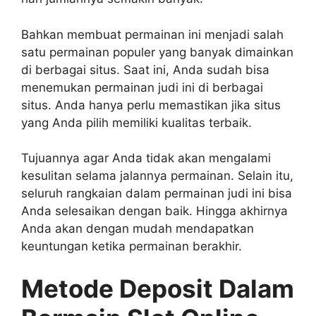
Bahkan membuat permainan ini menjadi salah
satu permainan populer yang banyak dimainkan
di berbagai situs. Saat ini, Anda sudah bisa
menemukan permainan judi ini di berbagai
situs. Anda hanya perlu memastikan jika situs
yang Anda pilih memiliki kualitas terbaik.
Tujuannya agar Anda tidak akan mengalami
kesulitan selama jalannya permainan. Selain itu,
seluruh rangkaian dalam permainan judi ini bisa
Anda selesaikan dengan baik. Hingga akhirnya
Anda akan dengan mudah mendapatkan
keuntungan ketika permainan berakhir.
Metode Deposit Dalam