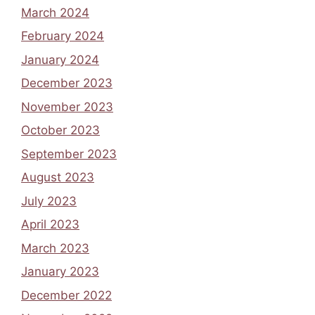
March 2024
February 2024
January 2024
December 2023
November 2023
October 2023
September 2023
August 2023
July 2023
April 2023
March 2023
January 2023
December 2022