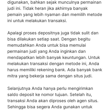
digunakan, bahkan sejak munculnya permainan
judi ini. Tidak heran jika akhirnya banyak
pemain yang lebih nyaman dan memilih metode
ini untuk melakukan transaksi.
Apalagi proses depositnya juga tidak sulit dan
bisa dilakukan setiap saat. Dengan begitu
memudahkan Anda untuk bisa memulai
permainan judi yang Anda inginkan dan
mendapatkan lebih banyak keuntungan. Untuk
melakukan transaksi dengan metode ini, Anda
harus memiliki rekening bank. Ada banyak bank
mitra yang bekerja sama dengan situs judi.
Selanjutnya Anda hanya perlu mengirimkan
saldo deposit ke nomor tujuan. Setelah itu,
transaksi Anda akan diproses oleh agen situs.
Sehingga bisa segera Anda gunakan untuk