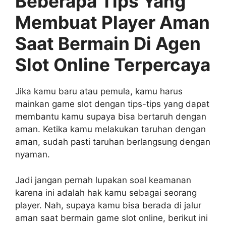
Beberapa Tips Yang
Membuat Player Aman
Saat Bermain Di Agen
Slot Online Terpercaya
Jika kamu baru atau pemula, kamu harus
mainkan game slot dengan tips-tips yang dapat
membantu kamu supaya bisa bertaruh dengan
aman. Ketika kamu melakukan taruhan dengan
aman, sudah pasti taruhan berlangsung dengan
nyaman.
Jadi jangan pernah lupakan soal keamanan
karena ini adalah hak kamu sebagai seorang
player. Nah, supaya kamu bisa berada di jalur
aman saat bermain game slot online, berikut ini