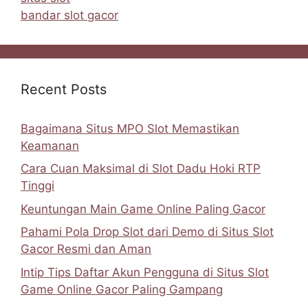
bandar slot gacor
Recent Posts
Bagaimana Situs MPO Slot Memastikan
Keamanan
Cara Cuan Maksimal di Slot Dadu Hoki RTP
Tinggi
Keuntungan Main Game Online Paling Gacor
Pahami Pola Drop Slot dari Demo di Situs Slot
Gacor Resmi dan Aman
Intip Tips Daftar Akun Pengguna di Situs Slot
Game Online Gacor Paling Gampang