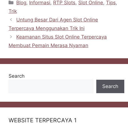
Categories
Blog
,
Informasi
,
RTP Slots
,
Slot Online
,
Tips
,
Trik
Untung Besar Dari Agen Slot Online
Terpercaya Menggunakan Trik Ini
Keamanan Situs Slot Online Terpercaya
Membuat Pemain Merasa Nyaman
Search
Search
WEBSITE TERPERCAYA 1