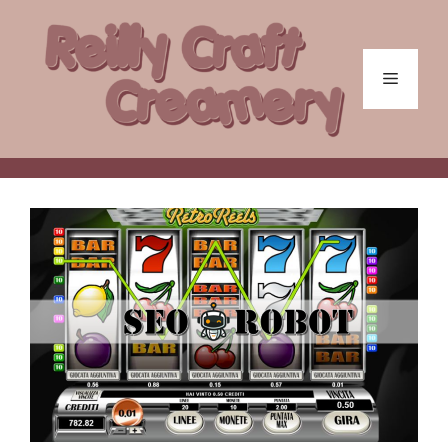
Skip
to
content
Menu