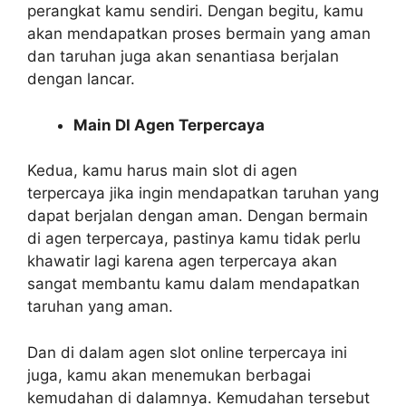
perangkat kamu sendiri. Dengan begitu, kamu
akan mendapatkan proses bermain yang aman
dan taruhan juga akan senantiasa berjalan
dengan lancar.
Main DI Agen Terpercaya
Kedua, kamu harus main slot di agen
terpercaya jika ingin mendapatkan taruhan yang
dapat berjalan dengan aman. Dengan bermain
di agen terpercaya, pastinya kamu tidak perlu
khawatir lagi karena agen terpercaya akan
sangat membantu kamu dalam mendapatkan
taruhan yang aman.
Dan di dalam agen slot online terpercaya ini
juga, kamu akan menemukan berbagai
kemudahan di dalamnya.
Kemudahan tersebut