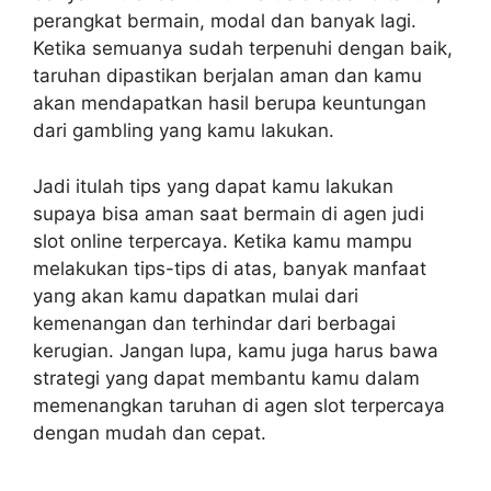
perangkat bermain, modal dan banyak lagi.
Ketika semuanya sudah terpenuhi dengan baik,
taruhan dipastikan berjalan aman dan kamu
akan mendapatkan hasil berupa keuntungan
dari gambling yang kamu lakukan.
Jadi itulah tips yang dapat kamu lakukan
supaya bisa aman saat bermain di agen judi
slot online terpercaya. Ketika kamu mampu
melakukan tips-tips di atas, banyak manfaat
yang akan kamu dapatkan mulai dari
kemenangan dan terhindar dari berbagai
kerugian. Jangan lupa, kamu juga harus bawa
strategi yang dapat membantu kamu dalam
memenangkan taruhan di agen slot terpercaya
dengan mudah dan cepat.