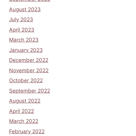
August 2023
July 2023
April 2023
March 2023
January 2023
December 2022
November 2022
October 2022
September 2022
August 2022
April 2022
March 2022
February 2022