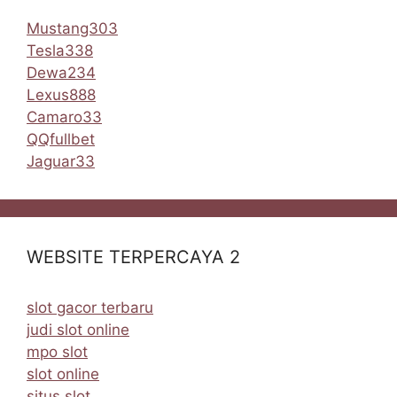
Mustang303
Tesla338
Dewa234
Lexus888
Camaro33
QQfullbet
Jaguar33
WEBSITE TERPERCAYA 2
slot gacor terbaru
judi slot online
mpo slot
slot online
situs slot