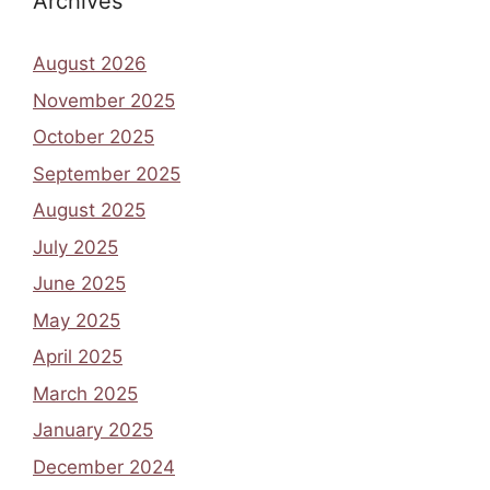
Archives
August 2026
November 2025
October 2025
September 2025
August 2025
July 2025
June 2025
May 2025
April 2025
March 2025
January 2025
December 2024