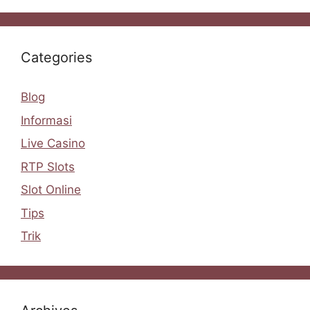
Categories
Blog
Informasi
Live Casino
RTP Slots
Slot Online
Tips
Trik