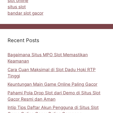
slot online
situs slot
bandar slot gacor
Recent Posts
Bagaimana Situs MPO Slot Memastikan
Keamanan
Cara Cuan Maksimal di Slot Dadu Hoki RTP
Tinggi
Keuntungan Main Game Online Paling Gacor
Pahami Pola Drop Slot dari Demo di Situs Slot
Gacor Resmi dan Aman
Intip Tips Daftar Akun Pengguna di Situs Slot