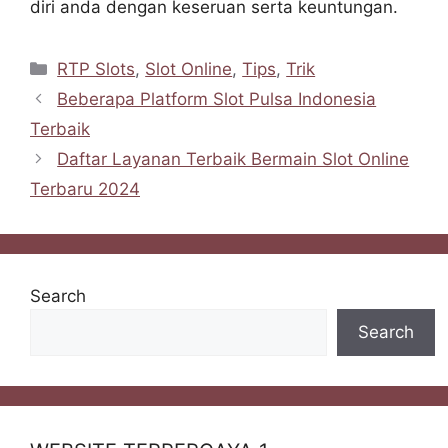
diri anda dengan keseruan serta keuntungan.
Categories
RTP Slots
,
Slot Online
,
Tips
,
Trik
Beberapa Platform Slot Pulsa Indonesia
Terbaik
Daftar Layanan Terbaik Bermain Slot Online
Terbaru 2024
Search
Search