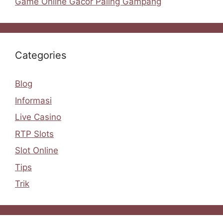
Game Online Gacor Paling Gampang
Categories
Blog
Informasi
Live Casino
RTP Slots
Slot Online
Tips
Trik