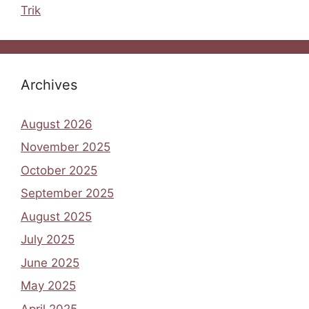
Trik
Archives
August 2026
November 2025
October 2025
September 2025
August 2025
July 2025
June 2025
May 2025
April 2025