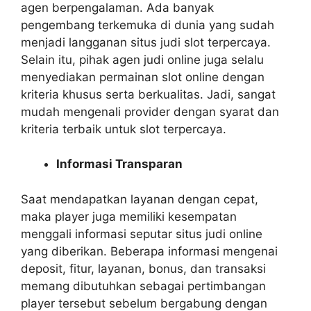
agen berpengalaman. Ada banyak
pengembang terkemuka di dunia yang sudah
menjadi langganan situs judi slot terpercaya.
Selain itu, pihak agen judi online juga selalu
menyediakan permainan slot online dengan
kriteria khusus serta berkualitas. Jadi, sangat
mudah mengenali provider dengan syarat dan
kriteria terbaik untuk slot terpercaya.
Informasi Transparan
Saat mendapatkan layanan dengan cepat,
maka player juga memiliki kesempatan
menggali informasi seputar situs judi online
yang diberikan. Beberapa informasi mengenai
deposit, fitur, layanan, bonus, dan transaksi
memang dibutuhkan sebagai pertimbangan
player tersebut sebelum bergabung dengan