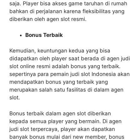
saja. Player bisa akses game taruhan di rumah
bahkan di perjalanan karena fleksibilitas yang
diberikan oleh agen slot resmi.
Bonus Terbaik
Kemudian, keuntungan kedua yang bisa
didapatkan oleh player saat berada di agen judi
slot online resmi adalah bonus yang terbaik.
sepertinya para pemain judi slot Indonesia akan
mendapatkan bonus yang terbaik yang
merupakan salah satu fasilitas di dalam agen
slot.
Bonus terbaik dalam agen slot diberikan
kepada semua player yang bermain.
Di agen
judi slot terpercaya, player akan dapatkan
banyak bonus mulai dari new member, bonus