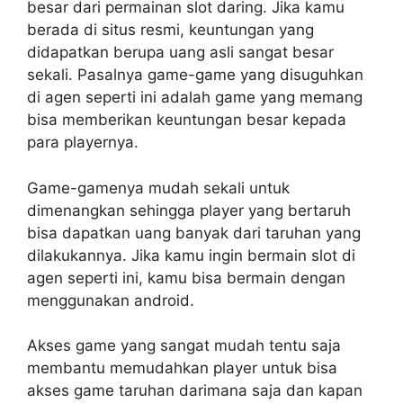
besar dari permainan slot daring. Jika kamu
berada di situs resmi, keuntungan yang
didapatkan berupa uang asli sangat besar
sekali. Pasalnya game-game yang disuguhkan
di agen seperti ini adalah game yang memang
bisa memberikan keuntungan besar kepada
para playernya.
Game-gamenya mudah sekali untuk
dimenangkan sehingga player yang bertaruh
bisa dapatkan uang banyak dari taruhan yang
dilakukannya.
Jika kamu ingin bermain slot di
agen seperti ini, kamu bisa bermain dengan
menggunakan android.
Akses game yang sangat mudah tentu saja
membantu memudahkan player untuk bisa
akses game taruhan darimana saja dan kapan