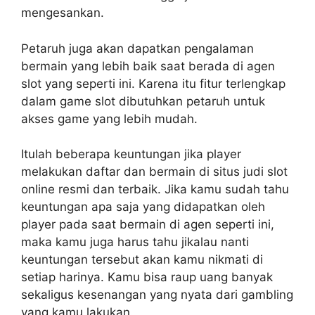
mengesankan.
Petaruh juga akan dapatkan pengalaman
bermain yang lebih baik saat berada di agen
slot yang seperti ini. Karena itu fitur terlengkap
dalam game slot dibutuhkan petaruh untuk
akses game yang lebih mudah.
Itulah beberapa keuntungan jika player
melakukan daftar dan bermain di situs judi slot
online resmi dan terbaik. Jika kamu sudah tahu
keuntungan apa saja yang didapatkan oleh
player pada saat bermain di agen seperti ini,
maka kamu juga harus tahu jikalau nanti
keuntungan tersebut akan kamu nikmati di
setiap harinya. Kamu bisa raup uang banyak
sekaligus kesenangan yang nyata dari gambling
yang kamu lakukan.