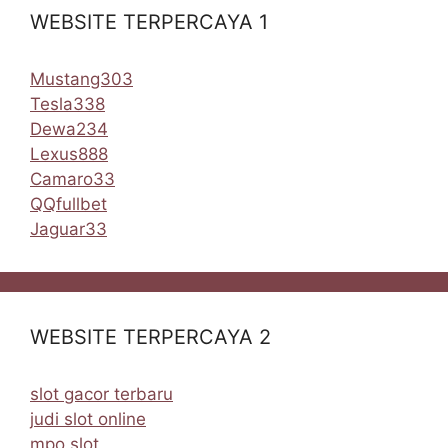
WEBSITE TERPERCAYA 1
Mustang303
Tesla338
Dewa234
Lexus888
Camaro33
QQfullbet
Jaguar33
WEBSITE TERPERCAYA 2
slot gacor terbaru
judi slot online
mpo slot