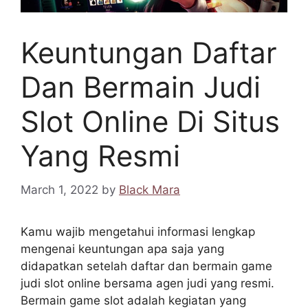
Keuntungan Daftar
Dan Bermain Judi
Slot Online Di Situs
Yang Resmi
March 1, 2022
by
Black Mara
Kamu wajib mengetahui informasi lengkap
mengenai keuntungan apa saja yang
didapatkan setelah daftar dan bermain game
judi slot online bersama agen judi yang resmi.
Bermain game slot adalah kegiatan yang