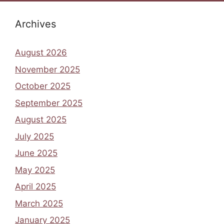
Archives
August 2026
November 2025
October 2025
September 2025
August 2025
July 2025
June 2025
May 2025
April 2025
March 2025
January 2025