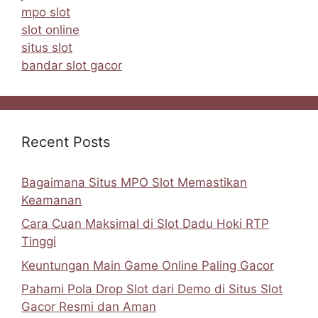
mpo slot
slot online
situs slot
bandar slot gacor
Recent Posts
Bagaimana Situs MPO Slot Memastikan
Keamanan
Cara Cuan Maksimal di Slot Dadu Hoki RTP
Tinggi
Keuntungan Main Game Online Paling Gacor
Pahami Pola Drop Slot dari Demo di Situs Slot
Gacor Resmi dan Aman