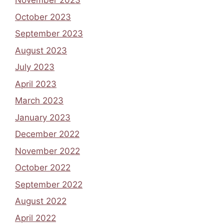
November 2023
October 2023
September 2023
August 2023
July 2023
April 2023
March 2023
January 2023
December 2022
November 2022
October 2022
September 2022
August 2022
April 2022