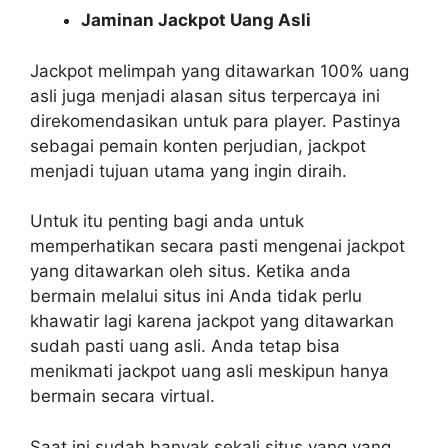
Jaminan Jackpot Uang Asli
Jackpot melimpah yang ditawarkan 100% uang
asli juga menjadi alasan situs terpercaya ini
direkomendasikan untuk para player. Pastinya
sebagai pemain konten perjudian, jackpot
menjadi tujuan utama yang ingin diraih.
Untuk itu penting bagi anda untuk
memperhatikan secara pasti mengenai jackpot
yang ditawarkan oleh situs. Ketika anda
bermain melalui situs ini Anda tidak perlu
khawatir lagi karena jackpot yang ditawarkan
sudah pasti uang asli. Anda tetap bisa
menikmati jackpot uang asli meskipun hanya
bermain secara virtual.
Saat ini sudah banyak sekali situs yang yang