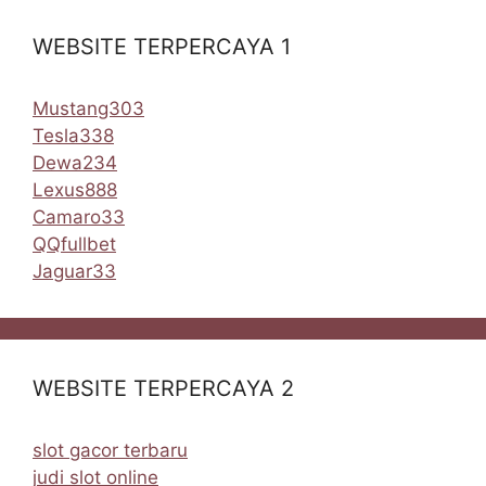
WEBSITE TERPERCAYA 1
Mustang303
Tesla338
Dewa234
Lexus888
Camaro33
QQfullbet
Jaguar33
WEBSITE TERPERCAYA 2
slot gacor terbaru
judi slot online