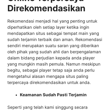
Direkomendasikan
Rekomendasi menjadi hal yang penting untuk
diperhatikan oleh setiap layer ketika ingin
mendapatkan situs sebagai tempat main yang
sudah terjamin terbaik dan aman. Rekomendasi
sendiri merupakan suatu saran yang diberikan
oleh pihak yang sudah ahli dan berpengalaman
dalam bidang perjudian kepada anda player
yang mungkin masih pemula. Namun meskipun
begitu, sebagai player tetap saja anda perlu
mengetahui alasan mengapa situs paling
terpercaya direkomendasikan untuk anda.
Keamanan Sudah Pasti Terjamin
Seperti yang telah kami singgung secara